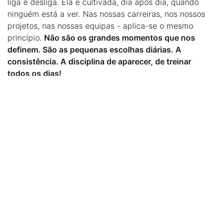
liga e desliga. Ela é cultivada, dia após dia, quando
ninguém está a ver. Nas nossas carreiras, nos nossos
projetos, nas nossas equipas - aplica-se o mesmo
princípio.
Não são os grandes momentos que nos
definem. São as pequenas escolhas diárias. A
consistência. A disciplina de aparecer, de treinar
todos os dias!
Então ainda nesta fase inicial do ano, acredito já tenha
identificado as "medalhas"/resultados que deseja
alcançar. E o que eu pergunto é -
qual o processo que
está disposto a desenvolver? Porque este é garantido
- está sob o seu controlo - enquanto que o resultado,
esse, é apenas uma consequência provável!
Eu, que nunca tive jeito para desporto,
continuo fascinada pelos Jogos
Olímpicos. Mas agora por razões